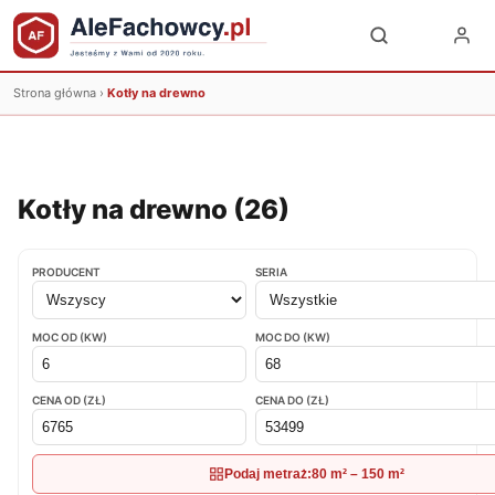
Strona główna
›
Kotły na drewno
Kotły na drewno (
26
)
PRODUCENT
SERIA
MOC OD (KW)
MOC DO (KW)
CENA OD (ZŁ)
CENA DO (ZŁ)
Podaj metraż:
80 m² – 150 m²