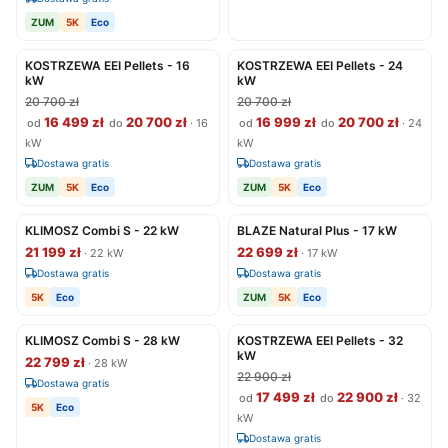
ZUM
5K
Eco
KOSTRZEWA EEI Pellets - 16
KOSTRZEWA EEI Pellets - 24
kW
kW
20 700 zł
20 700 zł
16 499 zł
20 700 zł
16 999 zł
20 700 zł
od
do
· 16
od
do
· 24
kW
kW
Dostawa gratis
Dostawa gratis
ZUM
5K
Eco
ZUM
5K
Eco
KLIMOSZ Combi S - 22 kW
BLAZE Natural Plus - 17 kW
21 199 zł
22 699 zł
· 22 kW
· 17 kW
Dostawa gratis
Dostawa gratis
5K
Eco
ZUM
5K
Eco
KLIMOSZ Combi S - 28 kW
KOSTRZEWA EEI Pellets - 32
kW
22 799 zł
· 28 kW
22 900 zł
Dostawa gratis
17 499 zł
22 900 zł
od
do
· 32
5K
Eco
kW
Dostawa gratis