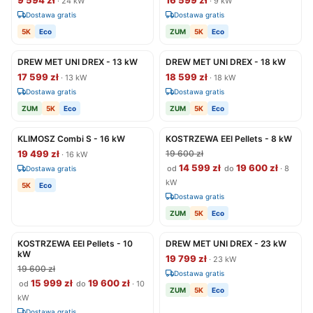
· 24 kW
· 9 kW
Dostawa gratis
Dostawa gratis
5K
Eco
ZUM
5K
Eco
DREW MET UNI DREX - 13 kW
DREW MET UNI DREX - 18 kW
17 599 zł
18 599 zł
· 13 kW
· 18 kW
Dostawa gratis
Dostawa gratis
ZUM
5K
Eco
ZUM
5K
Eco
KLIMOSZ Combi S - 16 kW
KOSTRZEWA EEI Pellets - 8 kW
19 499 zł
19 600 zł
· 16 kW
14 599 zł
19 600 zł
od
do
· 8
Dostawa gratis
kW
5K
Eco
Dostawa gratis
ZUM
5K
Eco
KOSTRZEWA EEI Pellets - 10
DREW MET UNI DREX - 23 kW
kW
19 799 zł
· 23 kW
19 600 zł
Dostawa gratis
15 999 zł
19 600 zł
od
do
· 10
ZUM
5K
Eco
kW
Dostawa gratis