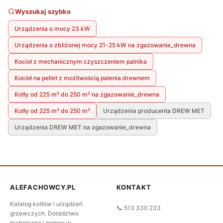
Wyszukaj szybko
Urządzenia o mocy 23 kW
Urządzenia o zbliżonej mocy 21-25 kW na zgazowanie_drewna
Kocioł z mechanicznym czyszczeniem palnika
Kocioł na pellet z możliwością palenia drewnem
Kotły od 225 m² do 250 m² na zgazowanie_drewna
Kotły od 225 m² do 250 m²
Urządzenia producenta DREW MET
Urządzenia DREW MET na zgazowanie_drewna
ALEFACHOWCY.PL
KONTAKT
Katalog kotłów i urządzeń
📞 513 330 233
grzewczych. Doradztwo
techniczne i pomoc w