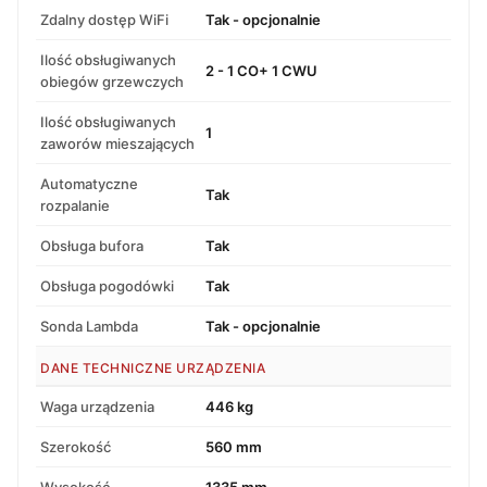
Zdalny dostęp WiFi
Tak - opcjonalnie
Ilość obsługiwanych
2 - 1 CO+ 1 CWU
obiegów grzewczych
Ilość obsługiwanych
1
zaworów mieszających
Automatyczne
Tak
rozpalanie
Obsługa bufora
Tak
Obsługa pogodówki
Tak
Sonda Lambda
Tak - opcjonalnie
DANE TECHNICZNE URZĄDZENIA
Waga urządzenia
446 kg
Szerokość
560 mm
Wysokość
1335 mm