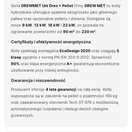
Seria
DREWMET Uni Drex + Pellet
firmy
DREW MET
to kotły
hybrydowe oferujące spalanie ekogroszku jako głównego
paliwa oraz opcjonalnie pelletu i drewna. Dostępne są
moce
9 kW
,
13 kW
,
18 kW
i
23 kW
, co pozwala na
ogrzewanie powierzchni od
90 m²
do
230 m²
.
Certyfikaty i efektywność energetyczna
Kotły spełniają wymagania
EcoDesign 2020
oraz osiągają
5
klasę
zgodnie z normą PN-EN 303-5:2012. Sprawność
90%
oraz klasa energetyczna
A+
gwarantują ekonomiczne
użytkowanie przy niskiej emisyjności.
Gwarancja i niezawodność
Producent oferuje
4 lata gwarancji
na całą serię. Kotły
wyposażone są w zasobnik na pellet o pojemności 160 kg
oraz zaawansowany sterownik Tech ST-976 z możliwością
automatycznego rozpalania i obsługi dwóch obiegów
grzewczych.