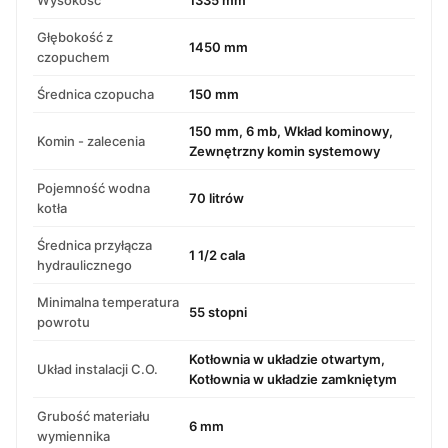
Głębokość z
1450 mm
czopuchem
Średnica czopucha
150 mm
150 mm, 6 mb, Wkład kominowy,
Komin - zalecenia
Zewnętrzny komin systemowy
Pojemność wodna
70 litrów
kotła
Średnica przyłącza
1 1/2 cala
hydraulicznego
Minimalna temperatura
55 stopni
powrotu
Kotłownia w układzie otwartym,
Układ instalacji C.O.
Kotłownia w układzie zamkniętym
Grubość materiału
6 mm
wymiennika