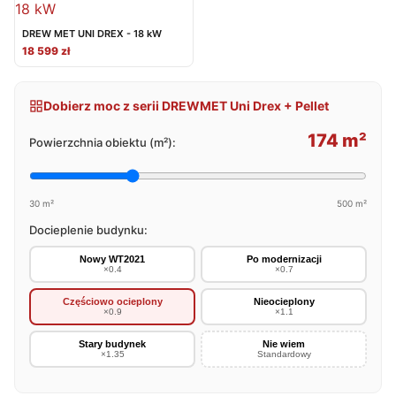
DREW MET UNI DREX - 18 kW
18 599 zł
Dobierz moc z serii DREWMET Uni Drex + Pellet
174 m²
Powierzchnia obiektu (m²):
30 m²
500 m²
Docieplenie budynku:
Nowy WT2021
Po modernizacji
×0.4
×0.7
Częściowo ocieplony
Nieocieplony
×0.9
×1.1
Stary budynek
Nie wiem
×1.35
Standardowy