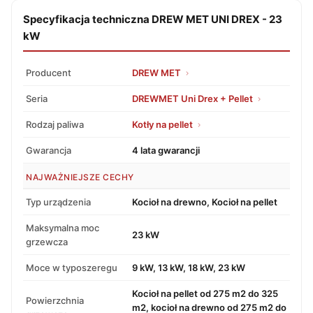
Specyfikacja techniczna DREW MET UNI DREX - 23
kW
Producent
DREW MET
Seria
DREWMET Uni Drex + Pellet
Rodzaj paliwa
Kotły na pellet
Gwarancja
4 lata gwarancji
NAJWAŻNIEJSZE CECHY
Typ urządzenia
Kocioł na drewno, Kocioł na pellet
Maksymalna moc
23 kW
grzewcza
Moce w typoszeregu
9 kW, 13 kW, 18 kW, 23 kW
Kocioł na pellet od 275 m2 do 325
Powierzchnia
m2, kocioł na drewno od 275 m2 do