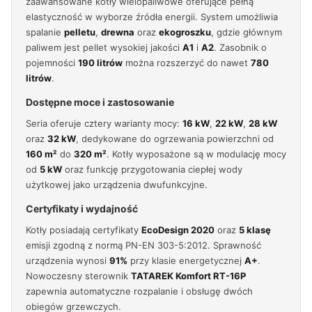
zaawansowane kotły wielopaliwowe oferujące pełną
elastyczność w wyborze źródła energii. System umożliwia
spalanie
pelletu
,
drewna
oraz
ekogroszku
, gdzie głównym
paliwem jest pellet wysokiej jakości
A1
i
A2
. Zasobnik o
pojemności
190 litrów
można rozszerzyć do nawet
780
litrów
.
Dostępne moce i zastosowanie
Seria oferuje cztery warianty mocy:
16 kW
,
22 kW
,
28 kW
oraz
32 kW
, dedykowane do ogrzewania powierzchni od
160 m²
do
320 m²
. Kotły wyposażone są w modulację mocy
od
5 kW
oraz funkcję przygotowania ciepłej wody
użytkowej jako urządzenia dwufunkcyjne.
Certyfikaty i wydajność
Kotły posiadają certyfikaty
EcoDesign 2020
oraz
5 klasę
emisji zgodną z normą PN-EN 303-5:2012. Sprawność
urządzenia wynosi
91%
przy klasie energetycznej
A+
.
Nowoczesny sterownik
TATAREK Komfort RT-16P
zapewnia automatyczne rozpalanie i obsługę dwóch
obiegów grzewczych.