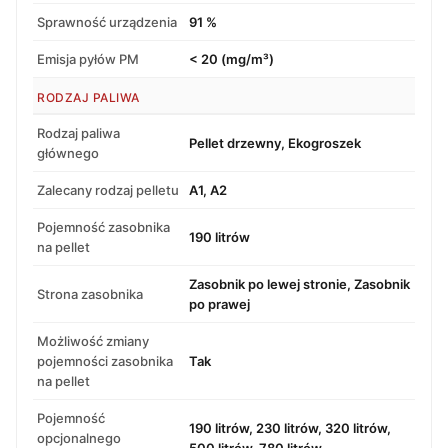
Sprawność urządzenia
91 %
Emisja pyłów PM
< 20 (mg/m³)
RODZAJ PALIWA
Rodzaj paliwa
Pellet drzewny, Ekogroszek
głównego
Zalecany rodzaj pelletu
A1, A2
Pojemność zasobnika
190 litrów
na pellet
Zasobnik po lewej stronie, Zasobnik
Strona zasobnika
po prawej
Możliwość zmiany
pojemności zasobnika
Tak
na pellet
Pojemność
190 litrów, 230 litrów, 320 litrów,
opcjonalnego
500 litrów, 780 litrów