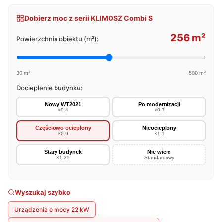
Dobierz moc z serii KLIMOSZ Combi S
256 m²
Powierzchnia obiektu (m²):
30 m²
500 m²
Docieplenie budynku:
Nowy WT2021
Po modernizacji
×0.4
×0.7
Częściowo ocieplony
Nieocieplony
×0.9
×1.1
Stary budynek
Nie wiem
×1.35
Standardowy
Wyszukaj szybko
Urządzenia o mocy 22 kW