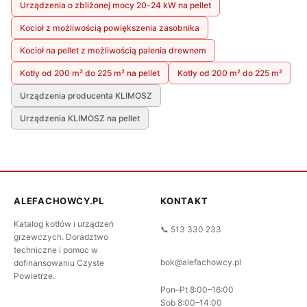
Urządzenia o zbliżonej mocy 20-24 kW na pellet
Kocioł z możliwością powiększenia zasobnika
Kocioł na pellet z możliwością palenia drewnem
Kotły od 200 m² do 225 m² na pellet
Kotły od 200 m² do 225 m²
Urządzenia producenta KLIMOSZ
Urządzenia KLIMOSZ na pellet
ALEFACHOWCY.PL
KONTAKT
Katalog kotłów i urządzeń
📞 513 330 233
grzewczych. Doradztwo
techniczne i pomoc w
bok@alefachowcy.pl
dofinansowaniu Czyste
Powietrze.
Pon–Pt 8:00–16:00
Sob 8:00–14:00