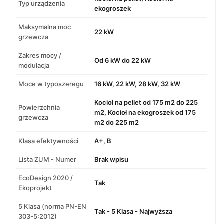
Typ urządzenia
ekogroszek
Maksymalna moc
22 kW
grzewcza
Zakres mocy /
Od 6 kW do 22 kW
modulacja
Moce w typoszeregu
16 kW, 22 kW, 28 kW, 32 kW
Kocioł na pellet od 175 m2 do 225
Powierzchnia
m2, Kocioł na ekogroszek od 175
grzewcza
m2 do 225 m2
Klasa efektywności
A+, B
Lista ZUM - Numer
Brak wpisu
EcoDesign 2020 /
Tak
Ekoprojekt
5 Klasa (norma PN-EN
Tak - 5 Klasa - Najwyższa
303-5:2012)