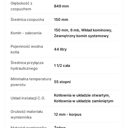
Głębokość z
849 mm
czopuchem
Średnica czopucha
150 mm
150 mm, 6 mb, Wkład kominowy,
Komin - zalecenia
Zewnętrzny komin systemowy
Pojemność wodna
44 litry
kotła
Średnica przyłącza
1 1/2 cala
hydraulicznego
Minimalna temperatura
55 stopni
powrotu
Kotłownia w układzie otwartym,
Układ instalacji C.O.
Kotłownia w układzie zamkniętym
Grubość materiału
12 mm - korpus
wymiennika
Materiał wymiennika
Żeliwo