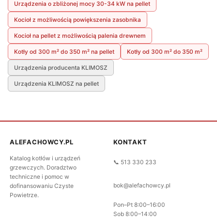
Urządzenia o zbliżonej mocy 30-34 kW na pellet
Kocioł z możliwością powiększenia zasobnika
Kocioł na pellet z możliwością palenia drewnem
Kotły od 300 m² do 350 m² na pellet
Kotły od 300 m² do 350 m²
Urządzenia producenta KLIMOSZ
Urządzenia KLIMOSZ na pellet
ALEFACHOWCY.PL
KONTAKT
Katalog kotłów i urządzeń
📞 513 330 233
grzewczych. Doradztwo
techniczne i pomoc w
bok@alefachowcy.pl
dofinansowaniu Czyste
Powietrze.
Pon–Pt 8:00–16:00
Sob 8:00–14:00