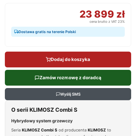
23 899 zł
cena brutto z VAT 23%
Dostawa gratis na terenie Polski
Dodaj do koszyka
Zamów rozmowę z doradcą
Wyślij SMS
O serii KLIMOSZ Combi S
Hybrydowy system grzewczy
Seria
KLIMOSZ Combi S
od producenta
KLIMOSZ
to