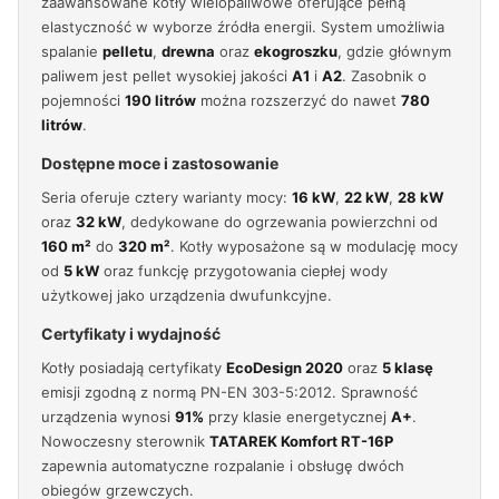
zaawansowane kotły wielopaliwowe oferujące pełną
elastyczność w wyborze źródła energii. System umożliwia
spalanie
pelletu
,
drewna
oraz
ekogroszku
, gdzie głównym
paliwem jest pellet wysokiej jakości
A1
i
A2
. Zasobnik o
pojemności
190 litrów
można rozszerzyć do nawet
780
litrów
.
Dostępne moce i zastosowanie
Seria oferuje cztery warianty mocy:
16 kW
,
22 kW
,
28 kW
oraz
32 kW
, dedykowane do ogrzewania powierzchni od
160 m²
do
320 m²
. Kotły wyposażone są w modulację mocy
od
5 kW
oraz funkcję przygotowania ciepłej wody
użytkowej jako urządzenia dwufunkcyjne.
Certyfikaty i wydajność
Kotły posiadają certyfikaty
EcoDesign 2020
oraz
5 klasę
emisji zgodną z normą PN-EN 303-5:2012. Sprawność
urządzenia wynosi
91%
przy klasie energetycznej
A+
.
Nowoczesny sterownik
TATAREK Komfort RT-16P
zapewnia automatyczne rozpalanie i obsługę dwóch
obiegów grzewczych.