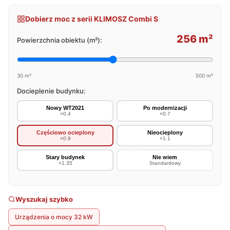
Dobierz moc z serii KLIMOSZ Combi S
256 m²
Powierzchnia obiektu (m²):
30 m²
500 m²
Docieplenie budynku:
Nowy WT2021
Po modernizacji
×0.4
×0.7
Częściowo ocieplony
Nieocieplony
×0.9
×1.1
Stary budynek
Nie wiem
×1.35
Standardowy
Wyszukaj szybko
Urządzenia o mocy 32 kW