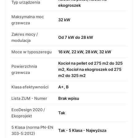
Typ urządzenia
ekogroszek
Maksymalna moc
32 kW
grzewcza
Zakres mocy /
Od 7 kW do 28 kW
modulacja
Moce w typoszeregu
16 kW, 22 kW, 28 kW, 32 kW
Kocioł na pellet od 275 m2 do 325
Powierzchnia
m2, Kocioł na ekogroszek od 275
grzewcza
m2 do 325 m2
Klasa efektywności
A+, B
Lista ZUM - Numer
Brak wpisu
EcoDesign 2020 /
Tak
Ekoprojekt
5 Klasa (norma PN-EN
Tak - 5 Klasa - Najwyższa
303-5:2012)