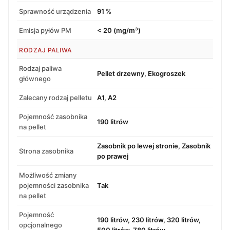
Sprawność urządzenia
91 %
Emisja pyłów PM
< 20 (mg/m³)
RODZAJ PALIWA
Rodzaj paliwa
Pellet drzewny, Ekogroszek
głównego
Zalecany rodzaj pelletu
A1, A2
Pojemność zasobnika
190 litrów
na pellet
Zasobnik po lewej stronie, Zasobnik
Strona zasobnika
po prawej
Możliwość zmiany
pojemności zasobnika
Tak
na pellet
Pojemność
190 litrów, 230 litrów, 320 litrów,
opcjonalnego
500 litrów, 780 litrów