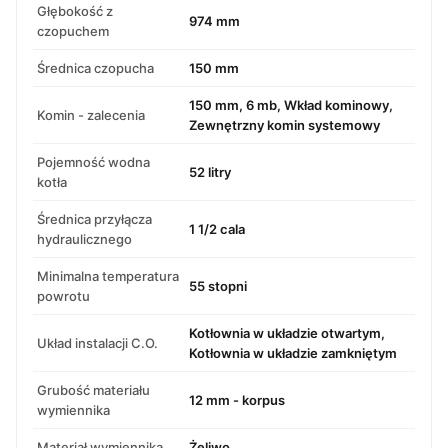
Głębokość z
974 mm
czopuchem
Średnica czopucha
150 mm
150 mm, 6 mb, Wkład kominowy,
Komin - zalecenia
Zewnętrzny komin systemowy
Pojemność wodna
52 litry
kotła
Średnica przyłącza
1 1/2 cala
hydraulicznego
Minimalna temperatura
55 stopni
powrotu
Kotłownia w układzie otwartym,
Układ instalacji C.O.
Kotłownia w układzie zamkniętym
Grubość materiału
12 mm - korpus
wymiennika
Materiał wymiennika
Żeliwo