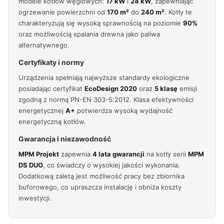
modele kotłów węglowych:
17 kW
i
24 kW
, zapewniając
ogrzewanie powierzchni od
170 m²
do
240 m²
. Kotły te
charakteryzują się wysoką sprawnością na poziomie
90%
oraz możliwością spalania drewna jako paliwa
alternatywnego.
Certyfikaty i normy
Urządzenia spełniają najwyższe standardy ekologiczne
posiadając certyfikat
EcoDesign 2020
oraz
5 klasę
emisji
zgodną z normą PN-EN 303-5:2012. Klasa efektywności
energetycznej
A+
potwierdza wysoką wydajność
energetyczną kotłów.
Gwarancja i niezawodność
MPM Projekt
zapewnia
4 lata gwarancji
na kotły serii
MPM
DS DUO
, co świadczy o wysokiej jakości wykonania.
Dodatkową zaletą jest możliwość pracy bez zbiornika
buforowego, co upraszcza instalację i obniża koszty
inwestycji.