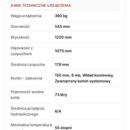
DANE TECHNICZNE URZĄDZENIA
Waga urządzenia
360 kg
Szerokość
545 mm
Wysokość
1220 mm
Głębokość z
1075 mm
czopuchem
Średnica czopucha
178 mm
150 mm, 6 mb, Wkład kominowy,
Komin - zalecenia
Zewnętrzny komin systemowy
Pojemność wodna
73 litry
kotła
Średnica przyłącza
6/4
hydraulicznego
Minimalna temperatura
55 stopni