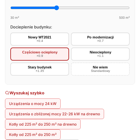
30 m²
500 m²
Docieplenie budynku:
Nowy WT2021
Po modernizacji
×0.4
×0.7
Częściowo ocieplony
Nieocieplony
×0.9
×1.1
Stary budynek
Nie wiem
×1.35
Standardowy
Wyszukaj szybko
Urządzenia o mocy 24 kW
Urządzenia o zbliżonej mocy 22-26 kW na drewno
Kotły od 225 m² do 250 m² na drewno
Kotły od 225 m² do 250 m²