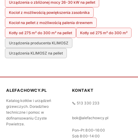
Urządzenia o zbliżonej mocy 26-30 kW na pellet
Kocioł z możliwością powiększenia zasobnika
Kocioł na pellet z możliwością palenia drewnem
Kotły od 275 m² do 300 m² na pellet
Kotły od 275 m² do 300 m²
Urządzenia producenta KLIMOSZ
Urządzenia KLIMOSZ na pellet
ALEFACHOWCY.PL
KONTAKT
Katalog kotłów i urządzeń
📞 513 330 233
grzewczych. Doradztwo
techniczne i pomoc w
bok@alefachowcy.pl
dofinansowaniu Czyste
Powietrze.
Pon–Pt 8:00–16:00
Sob 8:00–14:00