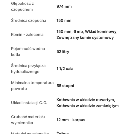
Głębokość z
974 mm
czopuchem
Średnica czopucha
150 mm
150 mm, 6 mb, Wkład kominowy,
Komin - zalecenia
Zewnętrzny komin systemowy
Pojemność wodna
52 litry
kotła
Średnica przyłącza
1 1/2 cala
hydraulicznego
Minimalna temperatura
55 stopni
powrotu
Kotłownia w układzie otwartym,
Układ instalacji C.O.
Kotłownia w układzie zamkniętym
Grubość materiału
12 mm - korpus
wymiennika
Materiał wymiennika
Żeliwo