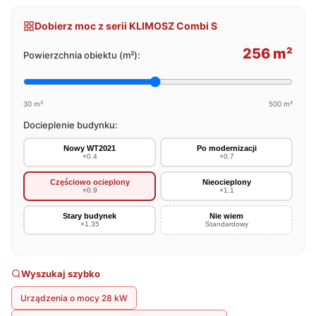
Dobierz moc z serii KLIMOSZ Combi S
256 m²
Powierzchnia obiektu (m²):
30 m²
500 m²
Docieplenie budynku:
Nowy WT2021
Po modernizacji
×0.4
×0.7
Częściowo ocieplony
Nieocieplony
×0.9
×1.1
Stary budynek
Nie wiem
×1.35
Standardowy
Wyszukaj szybko
Urządzenia o mocy 28 kW