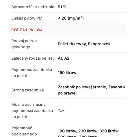
Sprawność urządzenia
91 %
Emisja pyłów PM
< 20 (mg/m³)
RODZAJ PALIWA
Rodzaj paliwa
Pellet drzewny, Ekogroszek
głównego
Zalecany rodzaj pelletu
A1, A2
Pojemność zasobnika
190 litrów
na pellet
Zasobnik po lewej stronie, Zasobnik
Strona zasobnika
po prawej
Możliwość zmiany
pojemności zasobnika
Tak
na pellet
Pojemność
190 litrów, 230 litrów, 320 litrów,
opcjonalnego
500 litrów, 780 litrów