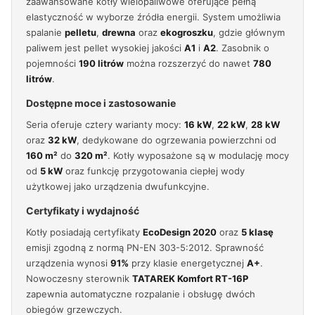
zaawansowane kotły wielopaliwowe oferujące pełną
elastyczność w wyborze źródła energii. System umożliwia
spalanie
pelletu
,
drewna
oraz
ekogroszku
, gdzie głównym
paliwem jest pellet wysokiej jakości
A1
i
A2
. Zasobnik o
pojemności
190 litrów
można rozszerzyć do nawet
780
litrów
.
Dostępne moce i zastosowanie
Seria oferuje cztery warianty mocy:
16 kW
,
22 kW
,
28 kW
oraz
32 kW
, dedykowane do ogrzewania powierzchni od
160 m²
do
320 m²
. Kotły wyposażone są w modulację mocy
od
5 kW
oraz funkcję przygotowania ciepłej wody
użytkowej jako urządzenia dwufunkcyjne.
Certyfikaty i wydajność
Kotły posiadają certyfikaty
EcoDesign 2020
oraz
5 klasę
emisji zgodną z normą PN-EN 303-5:2012. Sprawność
urządzenia wynosi
91%
przy klasie energetycznej
A+
.
Nowoczesny sterownik
TATAREK Komfort RT-16P
zapewnia automatyczne rozpalanie i obsługę dwóch
obiegów grzewczych.