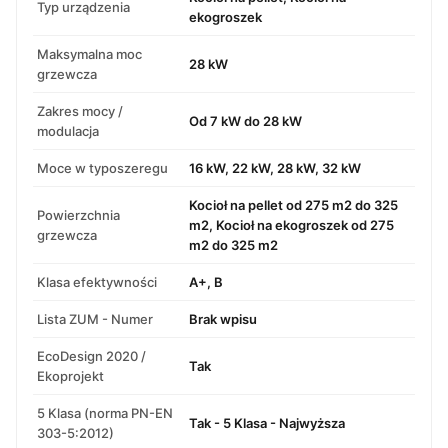
Typ urządzenia
ekogroszek
Maksymalna moc
28 kW
grzewcza
Zakres mocy /
Od 7 kW do 28 kW
modulacja
Moce w typoszeregu
16 kW, 22 kW, 28 kW, 32 kW
Kocioł na pellet od 275 m2 do 325
Powierzchnia
m2, Kocioł na ekogroszek od 275
grzewcza
m2 do 325 m2
Klasa efektywności
A+, B
Lista ZUM - Numer
Brak wpisu
EcoDesign 2020 /
Tak
Ekoprojekt
5 Klasa (norma PN-EN
Tak - 5 Klasa - Najwyższa
303-5:2012)