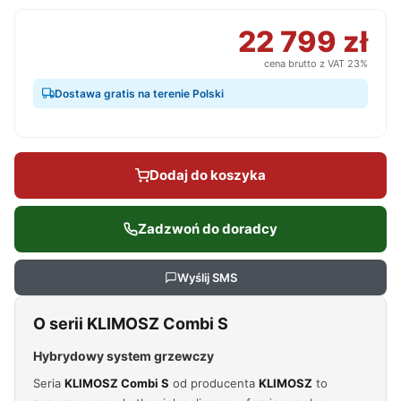
22 799 zł
cena brutto z VAT 23%
Dostawa gratis na terenie Polski
Dodaj do koszyka
Zadzwoń do doradcy
Wyślij SMS
O serii KLIMOSZ Combi S
Hybrydowy system grzewczy
Seria
KLIMOSZ Combi S
od producenta
KLIMOSZ
to