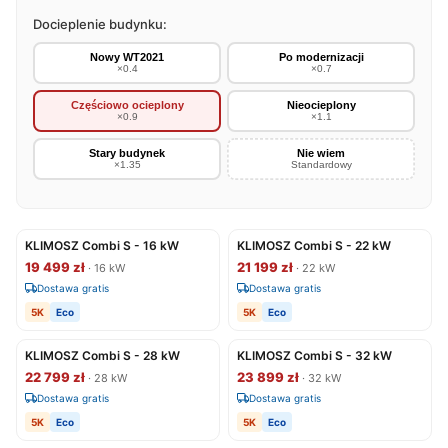
Docieplenie budynku:
Nowy WT2021
Po modernizacji
×0.4
×0.7
Częściowo ocieplony
Nieocieplony
×0.9
×1.1
Stary budynek
Nie wiem
×1.35
Standardowy
KLIMOSZ Combi S - 16 kW
KLIMOSZ Combi S - 22 kW
19 499 zł
21 199 zł
· 16 kW
· 22 kW
Dostawa gratis
Dostawa gratis
5K
Eco
5K
Eco
KLIMOSZ Combi S - 28 kW
KLIMOSZ Combi S - 32 kW
22 799 zł
23 899 zł
· 28 kW
· 32 kW
Dostawa gratis
Dostawa gratis
5K
Eco
5K
Eco