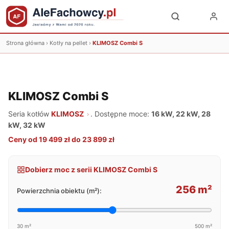
Strona główna
›
Kotły na pellet
›
KLIMOSZ Combi S
KLIMOSZ Combi S
Seria kotłów
KLIMOSZ
. Dostępne moce:
16 kW, 22 kW, 28
kW, 32 kW
Ceny od 19 499 zł do 23 899 zł
Dobierz moc z serii KLIMOSZ Combi S
256 m²
Powierzchnia obiektu (m²):
30 m²
500 m²