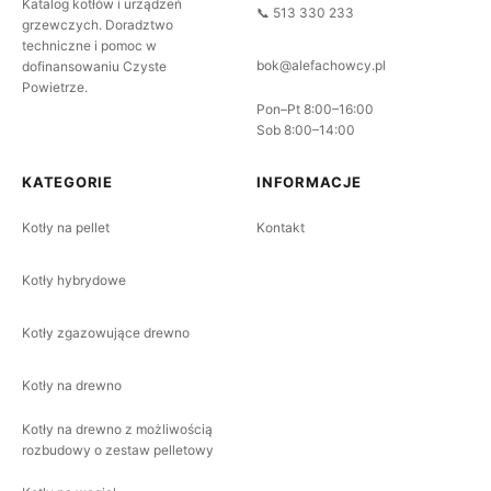
Katalog kotłów i urządzeń
📞 513 330 233
grzewczych. Doradztwo
techniczne i pomoc w
bok@alefachowcy.pl
dofinansowaniu Czyste
Powietrze.
Pon–Pt 8:00–16:00
Sob 8:00–14:00
KATEGORIE
INFORMACJE
Kotły na pellet
Kontakt
Kotły hybrydowe
Kotły zgazowujące drewno
Kotły na drewno
Kotły na drewno z możliwością
rozbudowy o zestaw pelletowy