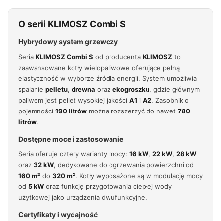
O serii KLIMOSZ Combi S
Hybrydowy system grzewczy
Seria
KLIMOSZ Combi S
od producenta
KLIMOSZ
to
zaawansowane kotły wielopaliwowe oferujące pełną
elastyczność w wyborze źródła energii. System umożliwia
spalanie
pelletu
,
drewna
oraz
ekogroszku
, gdzie głównym
paliwem jest pellet wysokiej jakości
A1
i
A2
. Zasobnik o
pojemności
190 litrów
można rozszerzyć do nawet
780
litrów
.
Dostępne moce i zastosowanie
Seria oferuje cztery warianty mocy:
16 kW
,
22 kW
,
28 kW
oraz
32 kW
, dedykowane do ogrzewania powierzchni od
160 m²
do
320 m²
. Kotły wyposażone są w modulację mocy
od
5 kW
oraz funkcję przygotowania ciepłej wody
użytkowej jako urządzenia dwufunkcyjne.
Certyfikaty i wydajność