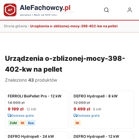
Strona główna
›
Urządzenia o-zblizonej-mocy-398-402-kw na pellet
Urządzenia o-zblizonej-mocy-398-
402-kw na pellet
Znaleziono
43
produktów
FERROLI BioPellet Pro - 12 kW
DEFRO Hydropell - 8 kW
14 999 zł
12 999 zł
9 199 zł
9 499 zł
· 12 kW
· 8 kW
Dostawa gratis
Dostawa gratis
ZUM
5K
Eco
5K
DEFRO Hydropell - 24 kW
DEFRO Hydropell - 12 kW