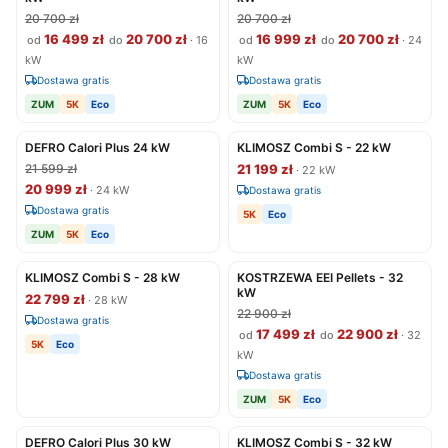
20 700 zł
20 700 zł
16 499 zł
20 700 zł
16 999 zł
20 700 zł
od
do
· 16
od
do
· 24
kW
kW
Dostawa gratis
Dostawa gratis
ZUM
5K
Eco
ZUM
5K
Eco
DEFRO Calori Plus 24 kW
KLIMOSZ Combi S - 22 kW
21 599 zł
21 199 zł
· 22 kW
20 999 zł
· 24 kW
Dostawa gratis
Dostawa gratis
5K
Eco
ZUM
5K
Eco
KLIMOSZ Combi S - 28 kW
KOSTRZEWA EEI Pellets - 32
kW
22 799 zł
· 28 kW
22 900 zł
Dostawa gratis
17 499 zł
22 900 zł
od
do
· 32
5K
Eco
kW
Dostawa gratis
ZUM
5K
Eco
DEFRO Calori Plus 30 kW
KLIMOSZ Combi S - 32 kW