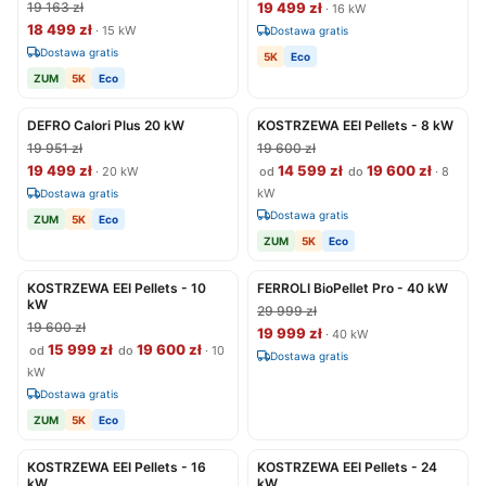
19 163 zł
19 499 zł
· 16 kW
18 499 zł
· 15 kW
Dostawa gratis
Dostawa gratis
5K
Eco
ZUM
5K
Eco
DEFRO Calori Plus 20 kW
KOSTRZEWA EEI Pellets - 8 kW
19 951 zł
19 600 zł
19 499 zł
14 599 zł
19 600 zł
· 20 kW
od
do
· 8
kW
Dostawa gratis
Dostawa gratis
ZUM
5K
Eco
ZUM
5K
Eco
KOSTRZEWA EEI Pellets - 10
FERROLI BioPellet Pro - 40 kW
kW
29 999 zł
19 600 zł
19 999 zł
· 40 kW
15 999 zł
19 600 zł
od
do
· 10
Dostawa gratis
kW
Dostawa gratis
ZUM
5K
Eco
KOSTRZEWA EEI Pellets - 16
KOSTRZEWA EEI Pellets - 24
kW
kW