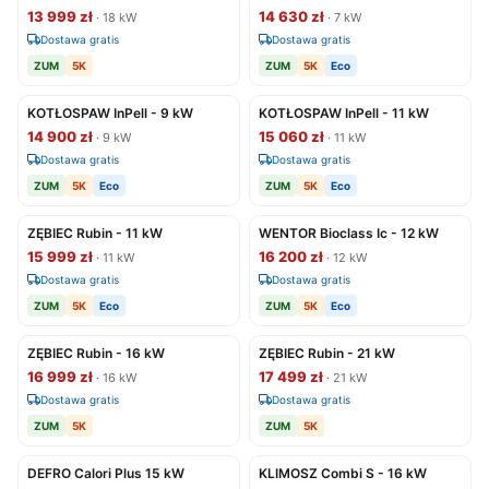
13 999 zł
14 630 zł
· 18 kW
· 7 kW
Dostawa gratis
Dostawa gratis
ZUM
5K
ZUM
5K
Eco
KOTŁOSPAW InPell - 9 kW
KOTŁOSPAW InPell - 11 kW
14 900 zł
15 060 zł
· 9 kW
· 11 kW
Dostawa gratis
Dostawa gratis
ZUM
5K
Eco
ZUM
5K
Eco
ZĘBIEC Rubin - 11 kW
WENTOR Bioclass Ic - 12 kW
15 999 zł
16 200 zł
· 11 kW
· 12 kW
Dostawa gratis
Dostawa gratis
ZUM
5K
Eco
ZUM
5K
Eco
ZĘBIEC Rubin - 16 kW
ZĘBIEC Rubin - 21 kW
16 999 zł
17 499 zł
· 16 kW
· 21 kW
Dostawa gratis
Dostawa gratis
ZUM
5K
ZUM
5K
DEFRO Calori Plus 15 kW
KLIMOSZ Combi S - 16 kW