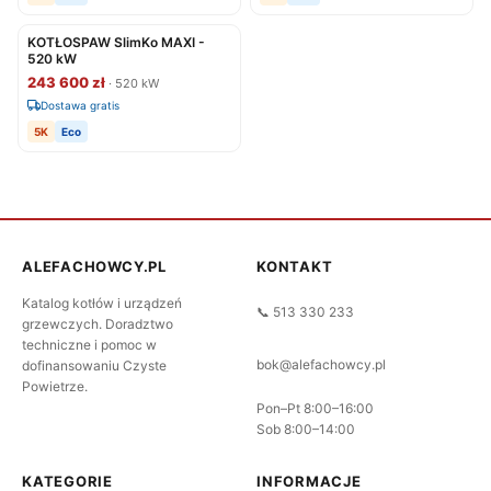
KOTŁOSPAW SlimKo MAXI -
520 kW
243 600 zł
· 520 kW
Dostawa gratis
5K
Eco
ALEFACHOWCY.PL
KONTAKT
Katalog kotłów i urządzeń
📞 513 330 233
grzewczych. Doradztwo
techniczne i pomoc w
bok@alefachowcy.pl
dofinansowaniu Czyste
Powietrze.
Pon–Pt 8:00–16:00
Sob 8:00–14:00
KATEGORIE
INFORMACJE