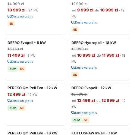
14 999 zł
12 999 zł
10 999 zł
9 999 zł
10 999 zł
· 24 kW
od
do
· 12
kW
Dostawa gratis
Dostawa gratis
5K
5K
DEFRO Evopell - 8 kW
DEFRO Hydropell - 18 kW
16 150 zł
13 999 zł
11 499 zł
10 899 zł
11 999 zł
· 8 kW
od
do
· 18
kW
Dostawa gratis
Dostawa gratis
ZUM
5K
5K
PEREKO Qm Pell Evo - 12 kW
DEFRO Evopell - 12 kW
12 499 zł
16 700 zł
· 12 kW
12 499 zł
12 999 zł
od
do
· 12
Dostawa gratis
kW
ZUM
5K
Dostawa gratis
ZUM
5K
PEREKO Qm Pell Evo - 18 kW
KOTŁOSPAW InPell - 7 kW