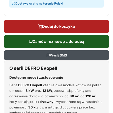
Dostawa gratis na terenie Polski
Dodaj do koszyka
Zamów rozmowę z doradcą
Wyślij SMS
O serii DEFRO Evopell
Dostępne moce i zastosowanie
Seria
DEFRO Evopell
oferuje dwa modele kotłów na pellet
o mocach
8 kW
oraz
12 kW
, zapewniając efektywne
ogrzewanie domów o powierzchni od
80 m²
do
120 m²
.
Kotły spalają
pellet drzewny
i wyposażone są w zasobnik o
pojemności
30 kg
, gwarantując długotrwałą pracę bez
konieczności częstego uzupełniania paliwa.