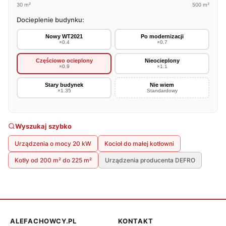
30 m²
500 m²
Docieplenie budynku:
Nowy WT2021
Po modernizacji
×0.4
×0.7
Częściowo ocieplony
Nieocieplony
×0.9
×1.1
Stary budynek
Nie wiem
×1.35
Standardowy
Wyszukaj szybko
Urządzenia o mocy 20 kW
Kocioł do małej kotłowni
Kotły od 200 m² do 225 m²
Urządzenia producenta DEFRO
ALEFACHOWCY.PL
KONTAKT