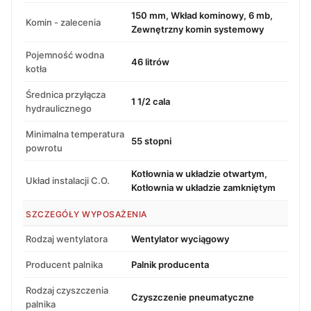
150 mm, Wkład kominowy, 6 mb,
Komin - zalecenia
Zewnętrzny komin systemowy
Pojemność wodna
46 litrów
kotła
Średnica przyłącza
1 1/2 cala
hydraulicznego
Minimalna temperatura
55 stopni
powrotu
Kotłownia w układzie otwartym,
Układ instalacji C.O.
Kotłownia w układzie zamkniętym
SZCZEGÓŁY WYPOSAŻENIA
Rodzaj wentylatora
Wentylator wyciągowy
Producent palnika
Palnik producenta
Rodzaj czyszczenia
Czyszczenie pneumatyczne
palnika