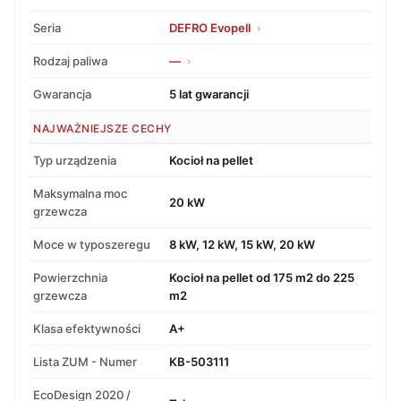
Seria
DEFRO Evopell
Rodzaj paliwa
—
Gwarancja
5 lat gwarancji
NAJWAŻNIEJSZE CECHY
Typ urządzenia
Kocioł na pellet
Maksymalna moc
20 kW
grzewcza
Moce w typoszeregu
8 kW, 12 kW, 15 kW, 20 kW
Powierzchnia
Kocioł na pellet od 175 m2 do 225
grzewcza
m2
Klasa efektywności
A+
Lista ZUM - Numer
KB-503111
EcoDesign 2020 /