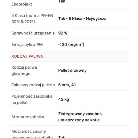
Tak
Ekoprojekt
5 Klasa (norma PN-EN
Tak - 5 Klasa - Najwyższa
303-5:2012)
Sprawność urządzenia
92 %
Emisja pyłów PM
< 20 (mg/m³)
RODZAJ PALIWA
Rodzaj paliwa
Pellet drzewny
głównego
Zalecany rodzaj pelletu
6 mm, A1
Pojemność zasobnika
42 kg
na pellet
Zintegrowany zasobnik
Strona zasobnika
umieszczony na kotle
Możliwość zmiany
pojemności zasobnika
Tak