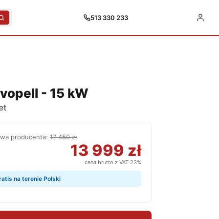
513 330 233
vopell - 15 kW
et
owa producenta:
17 450 zł
13 999 zł
cena brutto z VAT 23%
tis na terenie Polski