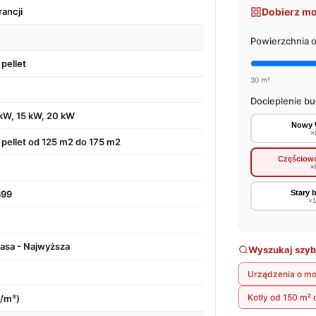
rancji
Dobierz mo
Powierzchnia o
 pellet
30 m²
Docieplenie b
 kW, 15 kW, 20 kW
Nowy 
×
 pellet od 125 m2 do 175 m2
Częściowo
×
Stary 
699
×1
lasa - Najwyższa
Wyszukaj szy
Urządzenia o m
Kotły od 150 m² 
/m³)