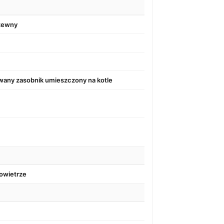
rzewny
wany zasobnik umieszczony na kotle
owietrze