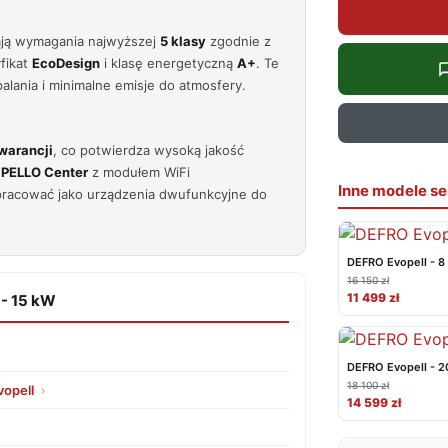
ają wymagania najwyższej
5 klasy
zgodnie z
fikat
EcoDesign
i klasę energetyczną
A+
. Te
alania i minimalne emisje do atmosfery.
gwarancji
, co potwierdza wysoką jakość
k
PELLO Center
z modułem WiFi
Inne modele se
pracować jako urządzenia dwufunkcyjne do
DEFRO Evopell - 8
16 150 zł
11 499 zł
 - 15 kW
DEFRO Evopell - 
18 100 zł
opell
14 599 zł