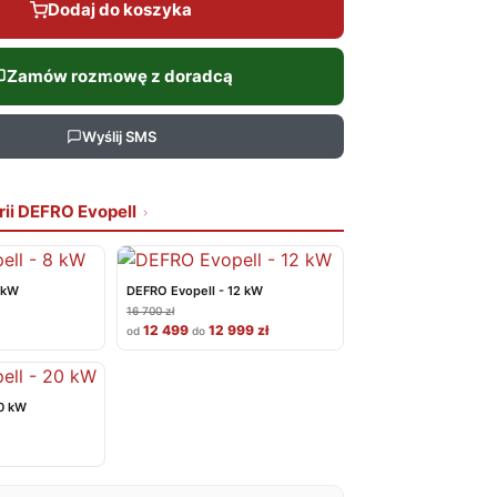
Dodaj do koszyka
Zamów rozmowę z doradcą
Wyślij SMS
rii DEFRO Evopell
 kW
DEFRO Evopell - 12 kW
16 700 zł
12 499
12 999 zł
od
do
20 kW