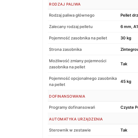
RODZAJ PALIWA
Rodzaj paliwa głównego
Pellet d
Zalecany rodzaj pelletu
6 mm, A1
Pojemność zasobnika na pellet
30 kg
Strona zasobnika
Zintegro
Możliwość zmiany pojemności
Tak
zasobnika na pellet
Pojemność opcjonalnego zasobnika
45 kg
na pellet
DOFINANSOWANIA
Programy dofinansowań
Czyste P
AUTOMATYKA URZĄDZENIA
Sterownik w zestawie
Tak