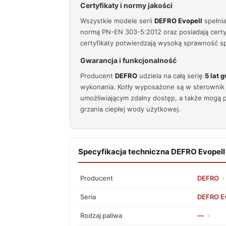
Certyfikaty i normy jakości
Wszystkie modele serii
DEFRO Evopell
spełni
normą PN-EN 303-5:2012 oraz posiadają certy
certyfikaty potwierdzają wysoką sprawność sp
Gwarancja i funkcjonalność
Producent
DEFRO
udziela na całą serię
5 lat 
wykonania. Kotły wyposażone są w sterowni
umożliwiającym zdalny dostęp, a także mogą 
grzania ciepłej wody użytkowej.
Specyfikacja techniczna DEFRO Evopell
Producent
DEFRO
Seria
DEFRO Ev
Rodzaj paliwa
—