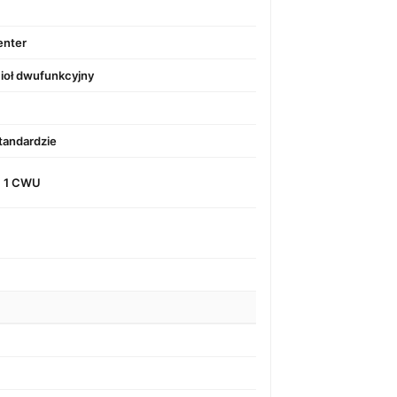
enter
cioł dwufunkcyjny
standardzie
+ 1 CWU