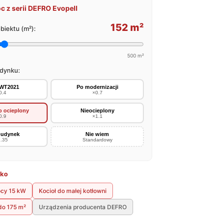
c z serii DEFRO Evopell
152 m²
biektu (m²):
500 m²
udynku:
WT2021
Po modernizacji
0.4
×0.7
 ocieplony
Nieocieplony
0.9
×1.1
budynek
Nie wiem
.35
Standardowy
bko
ocy 15 kW
Kocioł do małej kotłowni
do 175 m²
Urządzenia producenta DEFRO