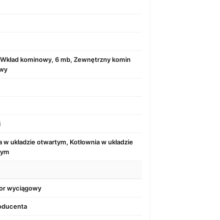
Wkład kominowy, 6 mb, Zewnętrzny komin
wy
i
a w układzie otwartym, Kotłownia w układzie
tym
or wyciągowy
roducenta