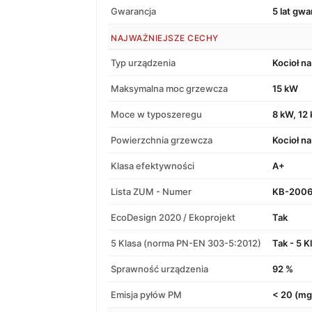
Gwarancja
5 lat gwa
NAJWAŻNIEJSZE CECHY
Typ urządzenia
Kocioł na
Maksymalna moc grzewcza
15 kW
Moce w typoszeregu
8 kW, 12
Powierzchnia grzewcza
Kocioł na
Klasa efektywności
A+
Lista ZUM - Numer
KB-200
EcoDesign 2020 / Ekoprojekt
Tak
5 Klasa (norma PN-EN 303-5:2012)
Tak - 5 K
Sprawność urządzenia
92 %
Emisja pyłów PM
< 20 (mg