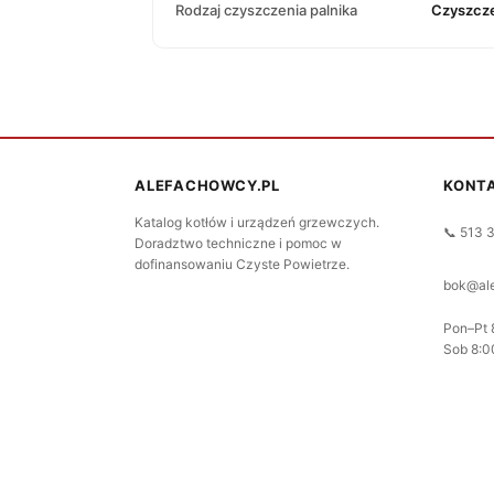
Rodzaj czyszczenia palnika
Czyszcz
ALEFACHOWCY.PL
KONT
Katalog kotłów i urządzeń grzewczych.
📞 513 
Doradztwo techniczne i pomoc w
dofinansowaniu Czyste Powietrze.
bok@ale
Pon–Pt 
Sob 8:0