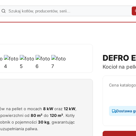
DEFRO E
Kocioł na pell
Cena katalog
ów na pellet o mocach
8 kW
oraz
12 kW
,
Dostawa gra
 powierzchni od
80 m²
do
120 m²
. Kotły
obnik o pojemności
30 kg
, gwarantując
uzupełniania paliwa.