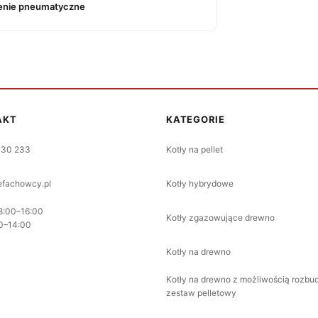
enie pneumatyczne
AKT
KATEGORIE
330 233
Kotły na pellet
fachowcy.pl
Kotły hybrydowe
8:00–16:00
Kotły zgazowujące drewno
0–14:00
Kotły na drewno
Kotły na drewno z możliwością rozbu
zestaw pelletowy