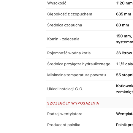
Wysokość
1120 mm
Głębokość z czopuchem
685 mm
Średnica czopucha
80 mm
150 mm, 
Komin - zalecenia
systemo
Pojemność wodna kotła
36 litrów
Średnica przyłącza hydraulicznego
1 1/2 cala
Minimalna temperatura powrotu
55 stopn
Kotłowni
Układ instalacji C.O.
zamknię
SZCZEGÓŁY WYPOSAŻENIA
Rodzaj wentylatora
Wentylat
Producent palnika
Palnik p