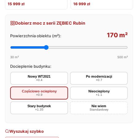
15 999 zł
16 999 zł
Dobierz moc z serii ZĘBIEC Rubin
170 m²
Powierzchnia obiektu (m²):
30 m²
500 m²
Docieplenie budynku:
Nowy WT2021
Po modernizacji
×0.4
×0.7
Częściowo ocieplony
Nieocieplony
×0.9
×1.1
Stary budynek
Nie wiem
×1.35
Standardowy
Wyszukaj szybko