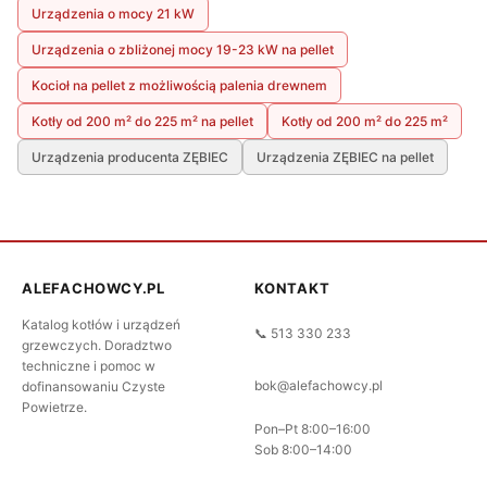
Urządzenia o mocy 21 kW
Urządzenia o zbliżonej mocy 19-23 kW na pellet
Kocioł na pellet z możliwością palenia drewnem
Kotły od 200 m² do 225 m² na pellet
Kotły od 200 m² do 225 m²
Urządzenia producenta ZĘBIEC
Urządzenia ZĘBIEC na pellet
ALEFACHOWCY.PL
KONTAKT
Katalog kotłów i urządzeń
📞 513 330 233
grzewczych. Doradztwo
techniczne i pomoc w
bok@alefachowcy.pl
dofinansowaniu Czyste
Powietrze.
Pon–Pt 8:00–16:00
Sob 8:00–14:00