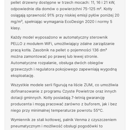
pellet drzewny dostępne w trzech mocach: 11, 16 i 21 kW,
odpowiednie dla domów o powierzchni 75-125 m². Kotły
osiągają sprawność 91% przy niskiej emisji pyłów poniżej 20
mg/m³, spełniając wymagania EcoDesign 2020 i normy 5
klasy.
Każdy model wyposażono w automatyczny sterownik
PELLO z modułem WiFi, umożliwiający zdalne zarządzanie
pracą kotła. Zasobnik na pellet o pojemności 136 dm³
można zamontować po prawej lub lewej stronie.
Automatyczne rozpalanie, obsługa dwóch obiegów
grzewczych i regulatora pokojowego zapewniają wygodną
eksploatację.
Wszystkie modele serii figurują na liście ZUM, co umożliwia
dofinansowanie z programu Czyste Powietrze oraz innych
dotacji gminnych. Kotły posiadają 7-letnią gwarancję
producenta i mogą pracować zarówno z buforem, jak i bez
niego przy minimalnej temperaturze powrotu 55°C.
Wymiennik ze stali kotłowej, palnik Venma z czyszczeniem
pneumatycznym i możliwość obsługi pogodówki to