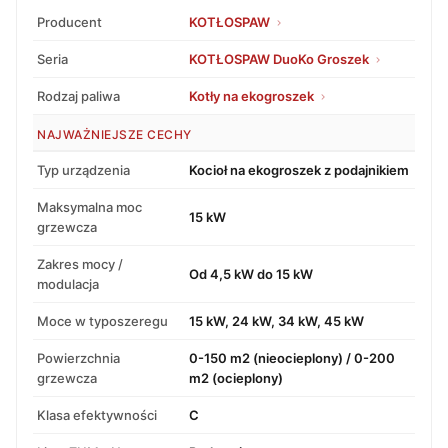
Producent
KOTŁOSPAW
Seria
KOTŁOSPAW DuoKo Groszek
Rodzaj paliwa
Kotły na ekogroszek
NAJWAŻNIEJSZE CECHY
Typ urządzenia
Kocioł na ekogroszek z podajnikiem
Maksymalna moc
15 kW
grzewcza
Zakres mocy /
Od 4,5 kW do 15 kW
modulacja
Moce w typoszeregu
15 kW, 24 kW, 34 kW, 45 kW
Powierzchnia
0-150 m2 (nieocieplony) / 0-200
grzewcza
m2 (ocieplony)
Klasa efektywności
C