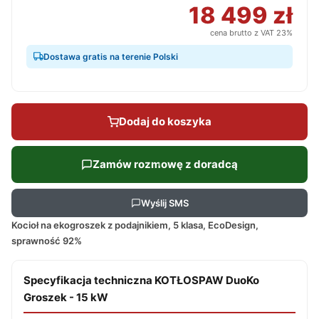
18 499 zł
cena brutto z VAT 23%
Dostawa gratis na terenie Polski
Dodaj do koszyka
Zamów rozmowę z doradcą
Wyślij SMS
Kocioł na ekogroszek z podajnikiem, 5 klasa, EcoDesign,
sprawność 92%
Specyfikacja techniczna KOTŁOSPAW DuoKo
Groszek - 15 kW