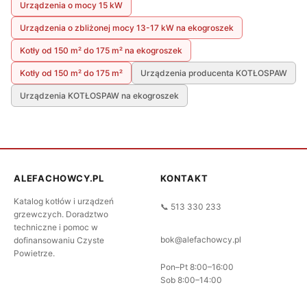
Urządzenia o mocy 15 kW
Urządzenia o zbliżonej mocy 13-17 kW na ekogroszek
Kotły od 150 m² do 175 m² na ekogroszek
Kotły od 150 m² do 175 m²
Urządzenia producenta KOTŁOSPAW
Urządzenia KOTŁOSPAW na ekogroszek
ALEFACHOWCY.PL
KONTAKT
Katalog kotłów i urządzeń
📞 513 330 233
grzewczych. Doradztwo
techniczne i pomoc w
bok@alefachowcy.pl
dofinansowaniu Czyste
Powietrze.
Pon–Pt 8:00–16:00
Sob 8:00–14:00