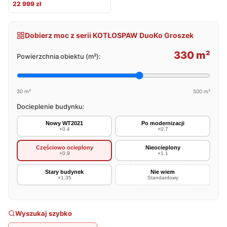
22 999 zł
Dobierz moc z serii KOTŁOSPAW DuoKo Groszek
330 m²
Powierzchnia obiektu (m²):
30 m²
500 m²
Docieplenie budynku:
Nowy WT2021
Po modernizacji
×0.4
×0.7
Częściowo ocieplony
Nieocieplony
×0.9
×1.1
Stary budynek
Nie wiem
×1.35
Standardowy
Wyszukaj szybko