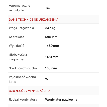
Automatyczne
Tak
rozpalanie
DANE TECHNICZNE URZĄDZENIA
Waga urządzenia
347 kg
Szerokość
508 mm
Wysokość
1459 mm
Glebokość z
1173 mm
czopuchem
Srednica czopucha
160 mm
Pojemność wodna
74 l
kotła
SZCZEGÓŁY WYPOSAŻENIA
Rodzaj wentylatora
Wentylator nawiewny