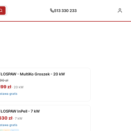
513 330 233
ŁOSPAW - MultiKo Groszek - 20 kW
90 zł
199 zł
· 20 kW
stawa gratis
ŁOSPAW InPell - 7 kW
630 zł
· 7 kW
stawa gratis