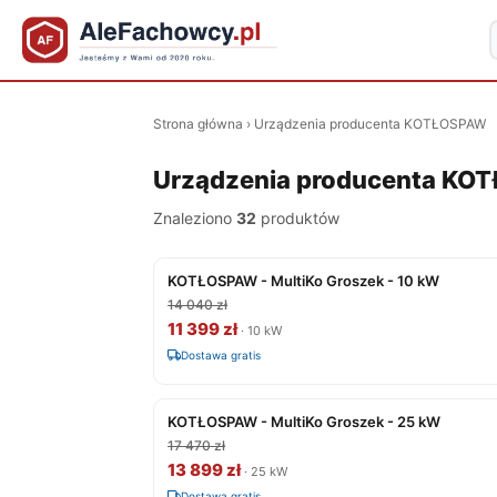
Strona główna
›
Urządzenia producenta KOTŁOSPAW
Urządzenia producenta KO
Znaleziono
32
produktów
KOTŁOSPAW - MultiKo Groszek - 10 kW
14 040 zł
11 399 zł
· 10 kW
Dostawa gratis
KOTŁOSPAW - MultiKo Groszek - 25 kW
17 470 zł
13 899 zł
· 25 kW
Dostawa gratis