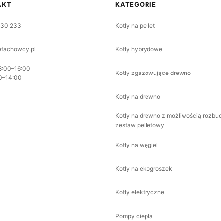
AKT
KATEGORIE
330 233
Kotły na pellet
fachowcy.pl
Kotły hybrydowe
8:00–16:00
Kotły zgazowujące drewno
0–14:00
Kotły na drewno
Kotły na drewno z możliwością rozbu
zestaw pelletowy
Kotły na węgiel
Kotły na ekogroszek
Kotły elektryczne
Pompy ciepła