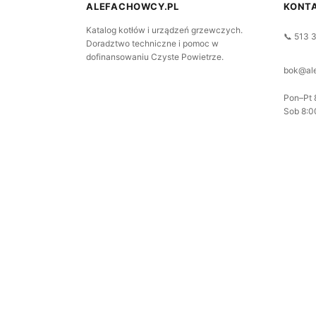
ALEFACHOWCY.PL
KONT
Katalog kotłów i urządzeń grzewczych.
📞 513 
Doradztwo techniczne i pomoc w
dofinansowaniu Czyste Powietrze.
bok@ale
Pon–Pt 
Sob 8:0