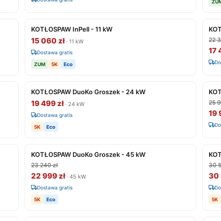
ZU
KOTŁOSPAW InPell - 11 kW
KOT
15 060 zł
22 3
· 11 kW
17 
Dostawa gratis
Do
ZUM
5K
Eco
KOTŁOSPAW DuoKo Groszek - 24 kW
KOT
19 499 zł
25 9
· 24 kW
19 
Dostawa gratis
Do
5K
Eco
KOTŁOSPAW DuoKo Groszek - 45 kW
KOT
23 240 zł
30 5
22 999 zł
30 
· 45 kW
Dostawa gratis
Do
5K
Eco
5K