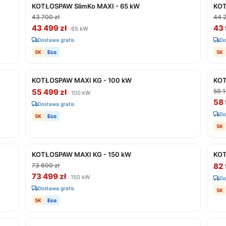
KOTŁOSPAW SlimKo MAXI - 65 kW
KOT
43 700 zł
44 2
43 499 zł
43 
· 65 kW
Dostawa gratis
Do
5K
Eco
5K
KOTŁOSPAW MAXI KG - 100 kW
KOT
55 499 zł
59 1
· 100 kW
58 
Dostawa gratis
Do
5K
Eco
5K
KOTŁOSPAW MAXI KG - 150 kW
KOT
73 600 zł
82 
73 499 zł
· 150 kW
Do
Dostawa gratis
5K
5K
Eco