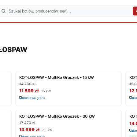
TŁOSPAW
KOTŁOSPAW - MultiKo Groszek - 15 kW
KOT
14 760 zł
15 0
11 899 zł
12 
· 15 kW
Dostawa gratis
Do
KOTŁOSPAW - MultiKo Groszek - 30 kW
KOT
17 470 zł
14 
13 899 zł
· 30 kW
Do
Dostawa gratis