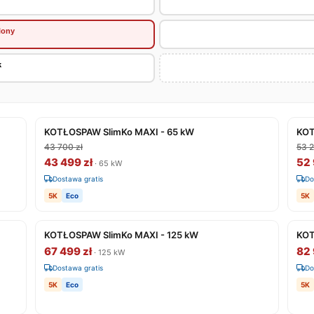
lony
k
KOTŁOSPAW SlimKo MAXI - 65 kW
KOT
43 700 zł
53 2
43 499 zł
52 
· 65 kW
Dostawa gratis
Do
5K
Eco
5K
KOTŁOSPAW SlimKo MAXI - 125 kW
KOT
67 499 zł
82 
· 125 kW
Dostawa gratis
Do
5K
Eco
5K