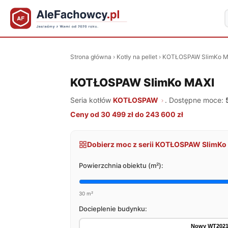
Strona główna
›
Kotły na pellet
›
KOTŁOSPAW SlimKo M
KOTŁOSPAW SlimKo MAXI
Seria kotłów
KOTŁOSPAW
. Dostępne moce:
Ceny od 30 499 zł do 243 600 zł
Dobierz moc z serii KOTŁOSPAW SlimKo
Powierzchnia obiektu (m²):
30 m²
Docieplenie budynku:
Nowy WT202