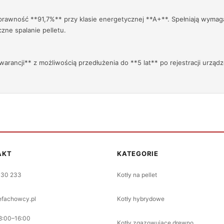
rawność **91,7%** przy klasie energetycznej **A+**. Spełniają wymag
zne spalanie pelletu.
rancji** z możliwością przedłużenia do **5 lat** po rejestracji urządz
AKT
KATEGORIE
330 233
Kotły na pellet
fachowcy.pl
Kotły hybrydowe
8:00–16:00
Kotły zgazowujące drewno