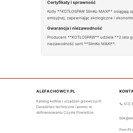
Certyfikaty i sprawność
Kotły **KOTŁOSPAW SlimKo MAXI** osiągają sp
emisyjnej, zapewniając ekologiczne i ekonomic
Gwarancja i niezawodność
Producent **KOTŁOSPAW** udziela **2 lata gwa
niezawodność serii **SlimKo MAXI**.
ALEFACHOWCY.PL
KONT
Katalog kotłów i urządzeń grzewczych.
📞 513 
Doradztwo techniczne i pomoc w
dofinansowaniu Czyste Powietrze.
bok@ale
Pon–Pt 