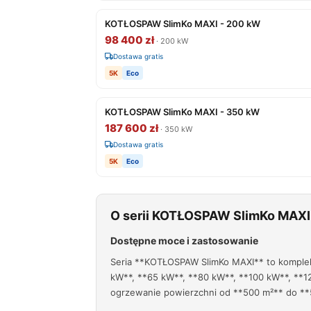
KOTŁOSPAW SlimKo MAXI - 200 kW
98 400 zł
· 200 kW
Dostawa gratis
5K
Eco
KOTŁOSPAW SlimKo MAXI - 350 kW
187 600 zł
· 350 kW
Dostawa gratis
5K
Eco
O serii KOTŁOSPAW SlimKo MAXI
Dostępne moce i zastosowanie
Seria **KOTŁOSPAW SlimKo MAXI** to komplek
kW**, **65 kW**, **80 kW**, **100 kW**, **1
ogrzewanie powierzchni od **500 m²** do **