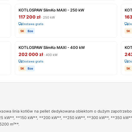
KOTŁOSPAW SlimKo MAXI - 250 kW
KOT
117 200 zł
163
· 250 kW
Dostawa gratis
Do
5K
Eco
5K
KOTŁOSPAW SlimKo MAXI - 400 kW
KOT
202 000 zł
24
· 400 kW
Dostawa gratis
Do
5K
Eco
5K
sowa linia kotłów na pellet dedykowana obiektom o dużym zapotrzebo
25 kW**, **150 kW**, **200 kW**, **250 kW**, **300 kW**, **350 kW**
5200 m²**.