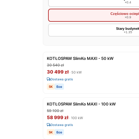
×0.4
Częściowo ociep
×0.9
Stary budyne
×1.35
KOTŁOSPAW SlimKo MAXI - 50 kW
30 540 zł
30 499 zł
· 50 kW
Dostawa gratis
5K
Eco
KOTŁOSPAW SlimKo MAXI - 100 kW
59 100 zł
58 999 zł
· 100 kW
Dostawa gratis
5K
Eco