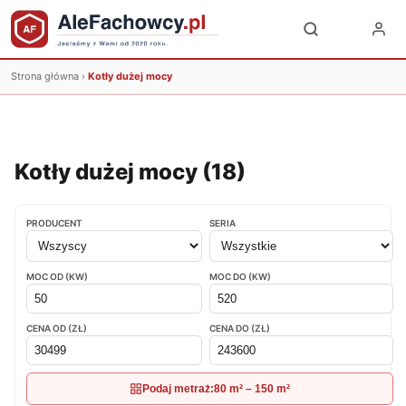
Strona główna
›
Kotły dużej mocy
Kotły dużej mocy (
18
)
PRODUCENT
SERIA
MOC OD (KW)
MOC DO (KW)
CENA OD (ZŁ)
CENA DO (ZŁ)
Podaj metraż:
80 m² – 150 m²