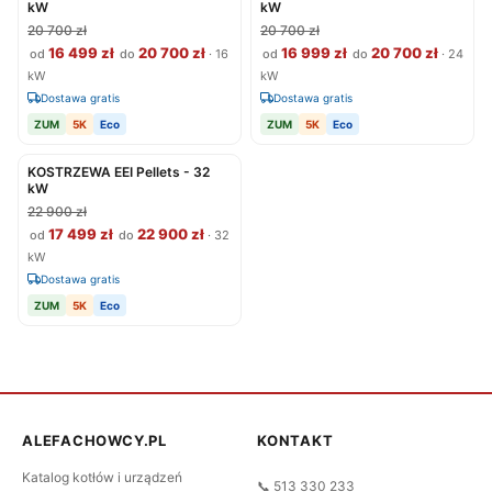
kW
kW
20 700 zł
20 700 zł
16 499 zł
20 700 zł
16 999 zł
20 700 zł
od
do
· 16
od
do
· 24
kW
kW
Dostawa gratis
Dostawa gratis
ZUM
5K
Eco
ZUM
5K
Eco
KOSTRZEWA EEI Pellets - 32
kW
22 900 zł
17 499 zł
22 900 zł
od
do
· 32
kW
Dostawa gratis
ZUM
5K
Eco
ALEFACHOWCY.PL
KONTAKT
Katalog kotłów i urządzeń
📞 513 330 233