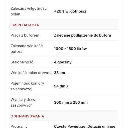
Zalecana wilgotność
<20% wilgotności
polan
EKSPLOATACJA
Praca z buforem
Zalecane podłączenie do bufora
Zalecana wielkość
1000 - 1500 litrów
bufora
Stałopalność
4 godziny
Wielkość polan drewna
33 cm
Pojemność komory
94 dm3
załadowczej
Wymiary drzwi
300 mm x 250 mm
zasypowych
DOFINANSOWANIA
Programy
Czyste Powietrze, Dotacje gminne,