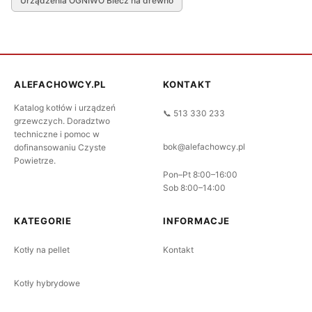
Urządzenia OGNIWO Biecz na drewno
ALEFACHOWCY.PL
KONTAKT
Katalog kotłów i urządzeń
📞 513 330 233
grzewczych. Doradztwo
techniczne i pomoc w
bok@alefachowcy.pl
dofinansowaniu Czyste
Powietrze.
Pon–Pt 8:00–16:00
Sob 8:00–14:00
KATEGORIE
INFORMACJE
Kotły na pellet
Kontakt
Kotły hybrydowe