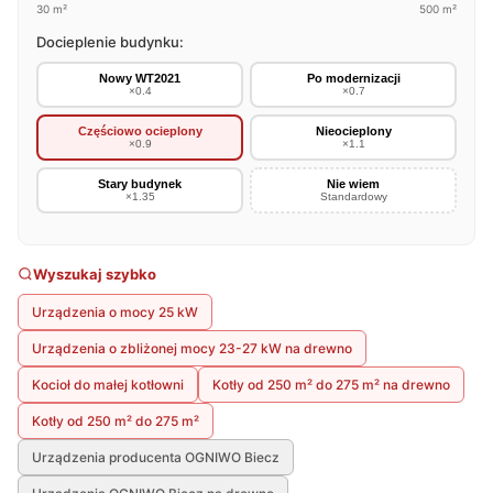
30 m²
500 m²
Docieplenie budynku:
Nowy WT2021
Po modernizacji
×0.4
×0.7
Częściowo ocieplony
Nieocieplony
×0.9
×1.1
Stary budynek
Nie wiem
×1.35
Standardowy
Wyszukaj szybko
Urządzenia o mocy 25 kW
Urządzenia o zbliżonej mocy 23-27 kW na drewno
Kocioł do małej kotłowni
Kotły od 250 m² do 275 m² na drewno
Kotły od 250 m² do 275 m²
Urządzenia producenta OGNIWO Biecz