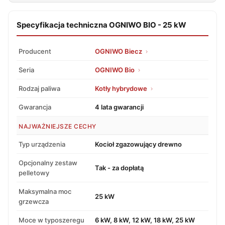
Specyfikacja techniczna OGNIWO BIO - 25 kW
Producent
OGNIWO Biecz
Seria
OGNIWO Bio
Rodzaj paliwa
Kotły hybrydowe
Gwarancja
4 lata gwarancji
NAJWAŻNIEJSZE CECHY
Typ urządzenia
Kocioł zgazowujący drewno
Opcjonalny zestaw
Tak - za dopłatą
pelletowy
Maksymalna moc
25 kW
grzewcza
Moce w typoszeregu
6 kW, 8 kW, 12 kW, 18 kW, 25 kW