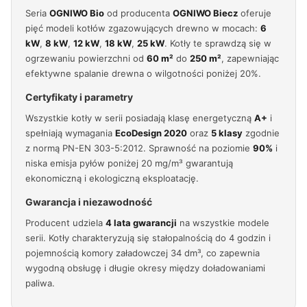
Seria
OGNIWO Bio
od producenta
OGNIWO Biecz
oferuje
pięć modeli kotłów zgazowujących drewno w mocach:
6
kW
,
8 kW
,
12 kW
,
18 kW
,
25 kW
. Kotły te sprawdzą się w
ogrzewaniu powierzchni od
60 m²
do
250 m²
, zapewniając
efektywne spalanie drewna o wilgotności poniżej 20%.
Certyfikaty i parametry
Wszystkie kotły w serii posiadają klasę energetyczną
A+
i
spełniają wymagania
EcoDesign 2020
oraz
5 klasy
zgodnie
z normą PN-EN 303-5:2012. Sprawność na poziomie
90%
i
niska emisja pyłów poniżej 20 mg/m³ gwarantują
ekonomiczną i ekologiczną eksploatację.
Gwarancja i niezawodność
Producent udziela
4 lata gwarancji
na wszystkie modele
serii. Kotły charakteryzują się stałopalnością do 4 godzin i
pojemnością komory załadowczej 34 dm³, co zapewnia
wygodną obsługę i długie okresy między doładowaniami
paliwa.