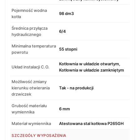
Pojemność wodna
98 dm3
kotła
Średnica przyłącza
6/4
hydraulicznego
Minimalna temperatura
55 stopni
powrotu
Kotłownia w układzie otwartym,
Układ instalacji C.O.
Kotłownia w układzie zamkniętym
Możliwość zmiany
kierunku otwierania
Tak - na produkcji
drzwiczek
Grubość materiału
6 mm
wymiennika
Materiał wymiennika
Atestowana stal kotłowa P265GH
SZCZEGÓŁY WYPOSAŻENIA