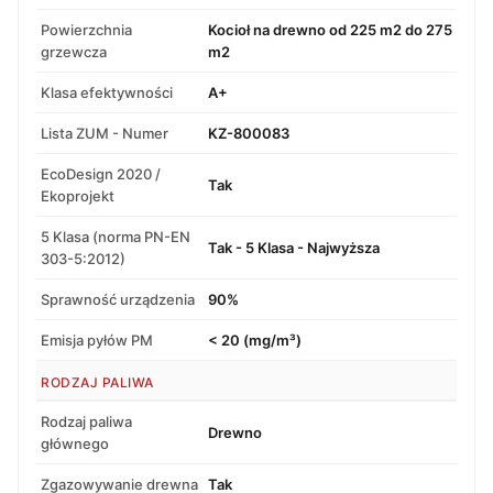
Powierzchnia
Kocioł na drewno od 225 m2 do 275
grzewcza
m2
Klasa efektywności
A+
Lista ZUM - Numer
KZ-800083
EcoDesign 2020 /
Tak
Ekoprojekt
5 Klasa (norma PN-EN
Tak - 5 Klasa - Najwyższa
303-5:2012)
Sprawność urządzenia
90%
Emisja pyłów PM
< 20 (mg/m³)
RODZAJ PALIWA
Rodzaj paliwa
Drewno
głównego
Zgazowywanie drewna
Tak