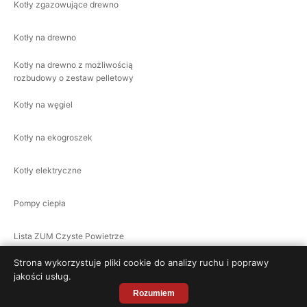
Kotły zgazowujące drewno
Kotły na drewno
Kotły na drewno z możliwością
rozbudowy o zestaw pelletowy
Kotły na węgiel
Kotły na ekogroszek
Kotły elektryczne
Pompy ciepła
Lista ZUM Czyste Powietrze
Strona wykorzystuje pliki cookie do analizy ruchu i poprawy
jakości usług.
© 2026 AleFachowcy.pl – Wszelkie prawa zastrzeżone · v168
Rozumiem