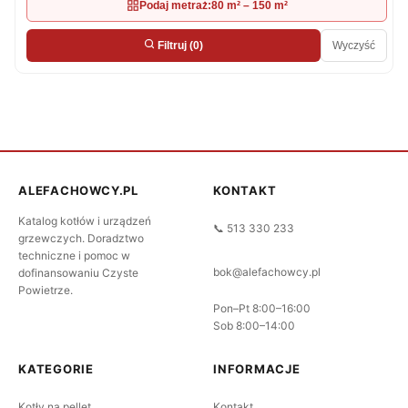
Podaj metraż:
80 m² – 150 m²
Wyczyść
Filtruj
(0)
ALEFACHOWCY.PL
KONTAKT
Katalog kotłów i urządzeń
📞 513 330 233
grzewczych. Doradztwo
techniczne i pomoc w
bok@alefachowcy.pl
dofinansowaniu Czyste
Powietrze.
Pon–Pt 8:00–16:00
Sob 8:00–14:00
KATEGORIE
INFORMACJE
Kotły na pellet
Kontakt