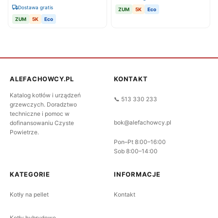
Dostawa gratis
ZUM
5K
Eco
ZUM
5K
Eco
ALEFACHOWCY.PL
KONTAKT
Katalog kotłów i urządzeń
📞 513 330 233
grzewczych. Doradztwo
techniczne i pomoc w
bok@alefachowcy.pl
dofinansowaniu Czyste
Powietrze.
Pon–Pt 8:00–16:00
Sob 8:00–14:00
KATEGORIE
INFORMACJE
Kotły na pellet
Kontakt
Kotły hybrydowe