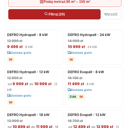
Podaj metraż:
80 m² – 150 m²
Wyczyść
Filtruj
(20)
DEFRO Hydropell - 8 kW
DEFRO Hydropell - 24 kW
12 999 zł
14 999 zł
9 499 zł
10 999 zł
· 8 kW
· 24 kW
Dostawa gratis
Dostawa gratis
5K
5K
DEFRO Hydropell - 12 kW
DEFRO Evopell - 8 kW
12 999 zł
16 150 zł
9 999 zł
10 999 zł
11 499 zł
od
do
· 12
· 8 kW
kW
Dostawa gratis
Dostawa gratis
ZUM
5K
5K
DEFRO Hydropell - 18 kW
DEFRO Evopell - 12 kW
13 999 zł
16 700 zł
10 899 zł
11 999 zł
12 499 zł
12 999 zł
od
do
· 18
od
do
· 12