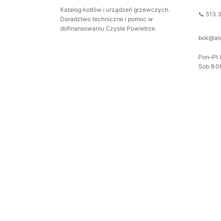
Katalog kotłów i urządzeń grzewczych.
📞 513 
Doradztwo techniczne i pomoc w
dofinansowaniu Czyste Powietrze.
bok@ale
Pon–Pt 
Sob 8:0