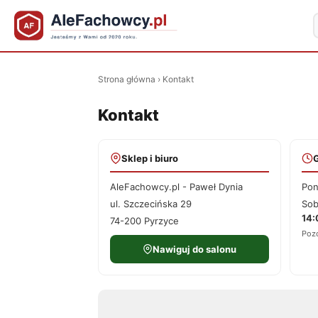
Strona główna
›
Kontakt
Kontakt
Sklep i biuro
AleFachowcy.pl - Paweł Dynia
Pon
ul. Szczecińska 29
Sob
14:
74-200 Pyrzyce
Pozo
Nawiguj do salonu