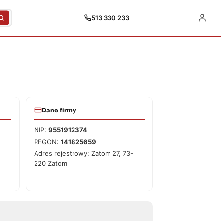
513 330 233
Dane firmy
NIP:
9551912374
REGON:
141825659
Adres rejestrowy: Zatom 27, 73-
220 Zatom