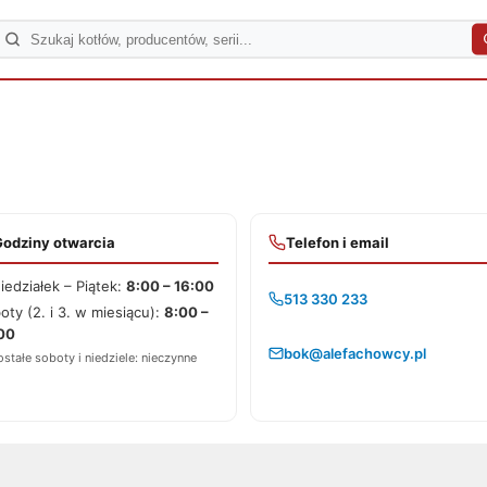
Godziny otwarcia
Telefon i email
iedziałek – Piątek:
8:00 – 16:00
513 330 233
oty (2. i 3. w miesiącu):
8:00 –
00
bok@alefachowcy.pl
stałe soboty i niedziele: nieczynne