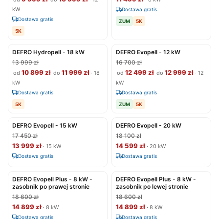
kW
Dostawa gratis
Dostawa gratis
ZUM
5K
5K
DEFRO Hydropell - 18 kW
DEFRO Evopell - 12 kW
13 999 zł
16 700 zł
10 899 zł
11 999 zł
12 499 zł
12 999 zł
od
do
· 18
od
do
· 12
kW
kW
Dostawa gratis
Dostawa gratis
5K
ZUM
5K
DEFRO Evopell - 15 kW
DEFRO Evopell - 20 kW
17 450 zł
18 100 zł
13 999 zł
14 599 zł
· 15 kW
· 20 kW
Dostawa gratis
Dostawa gratis
DEFRO Evopell Plus - 8 kW -
DEFRO Evopell Plus - 8 kW -
zasobnik po prawej stronie
zasobnik po lewej stronie
18 600 zł
18 600 zł
14 899 zł
14 899 zł
· 8 kW
· 8 kW
Dostawa gratis
Dostawa gratis