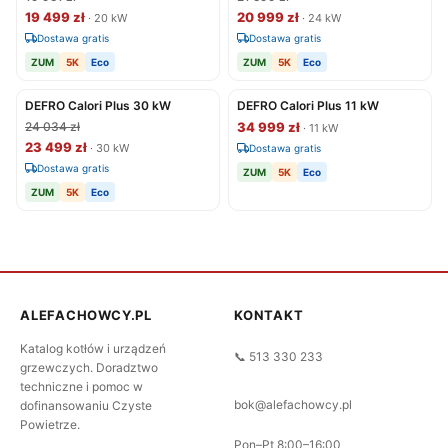
19 499 zł
20 999 zł
· 20 kW
· 24 kW
Dostawa gratis
Dostawa gratis
ZUM
5K
Eco
ZUM
5K
Eco
DEFRO Calori Plus 30 kW
DEFRO Calori Plus 11 kW
24 034 zł
34 999 zł
· 11 kW
23 499 zł
· 30 kW
Dostawa gratis
Dostawa gratis
ZUM
5K
Eco
ZUM
5K
Eco
ALEFACHOWCY.PL
KONTAKT
Katalog kotłów i urządzeń
📞 513 330 233
grzewczych. Doradztwo
techniczne i pomoc w
bok@alefachowcy.pl
dofinansowaniu Czyste
Powietrze.
Pon–Pt 8:00–16:00