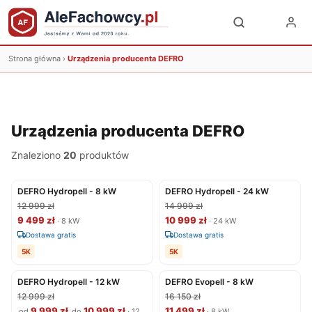
Strona główna
›
Urządzenia producenta DEFRO
Urządzenia producenta DEFRO
Znaleziono
20
produktów
DEFRO Hydropell - 8 kW
DEFRO Hydropell - 24 kW
12 999 zł
14 999 zł
9 499 zł
10 999 zł
· 8 kW
· 24 kW
Dostawa gratis
Dostawa gratis
5K
5K
DEFRO Hydropell - 12 kW
DEFRO Evopell - 8 kW
12 999 zł
16 150 zł
9 999 zł
10 999 zł
11 499 zł
od
do
· 12
· 8 kW