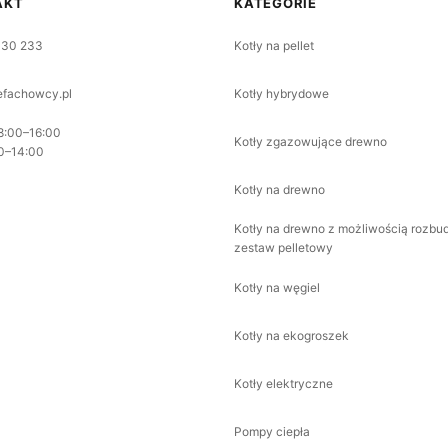
AKT
KATEGORIE
330 233
Kotły na pellet
fachowcy.pl
Kotły hybrydowe
8:00–16:00
Kotły zgazowujące drewno
0–14:00
Kotły na drewno
Kotły na drewno z możliwością rozbu
zestaw pelletowy
Kotły na węgiel
Kotły na ekogroszek
Kotły elektryczne
Pompy ciepła