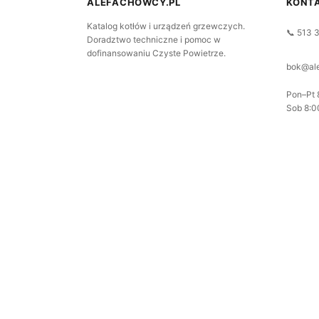
ALEFACHOWCY.PL
KONT
Katalog kotłów i urządzeń grzewczych.
📞 513 
Doradztwo techniczne i pomoc w
dofinansowaniu Czyste Powietrze.
bok@ale
Pon–Pt 
Sob 8:0