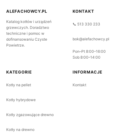
ALEFACHOWCY.PL
KONTAKT
Katalog kotłów i urządzeń
📞 513 330 233
grzewczych. Doradztwo
techniczne i pomoc w
bok@alefachowcy.pl
dofinansowaniu Czyste
Powietrze.
Pon–Pt 8:00–16:00
Sob 8:00–14:00
KATEGORIE
INFORMACJE
Kotły na pellet
Kontakt
Kotły hybrydowe
Kotły zgazowujące drewno
Kotły na drewno