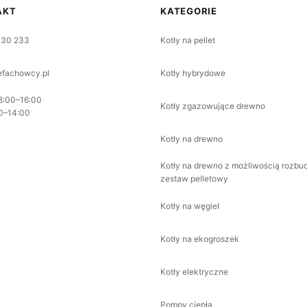
AKT
KATEGORIE
330 233
Kotły na pellet
fachowcy.pl
Kotły hybrydowe
8:00–16:00
Kotły zgazowujące drewno
0–14:00
Kotły na drewno
Kotły na drewno z możliwością rozbu
zestaw pelletowy
Kotły na węgiel
Kotły na ekogroszek
Kotły elektryczne
Pompy ciepła