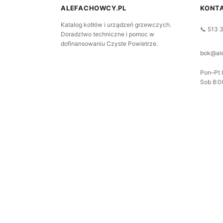
ALEFACHOWCY.PL
KONT
Katalog kotłów i urządzeń grzewczych.
📞 513 
Doradztwo techniczne i pomoc w
dofinansowaniu Czyste Powietrze.
bok@ale
Pon–Pt 
Sob 8:0