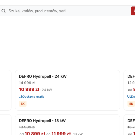
DEFRO Hydropell - 24 kW
DEF
14 999 zł
12 9
10 999 zł
9
· 24 kW
od
Dostawa gratis
Do
5K
5K
DEFRO Hydropell - 18 kW
DEF
13 999 zł
16 7
10 899 zł
11 999 zł
1
od
do
· 18 kW
od