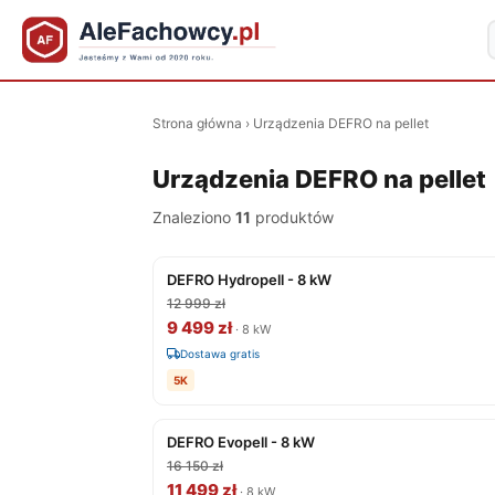
Strona główna
›
Urządzenia DEFRO na pellet
Urządzenia DEFRO na pellet
Znaleziono
11
produktów
DEFRO Hydropell - 8 kW
12 999 zł
9 499 zł
· 8 kW
Dostawa gratis
5K
DEFRO Evopell - 8 kW
16 150 zł
11 499 zł
· 8 kW